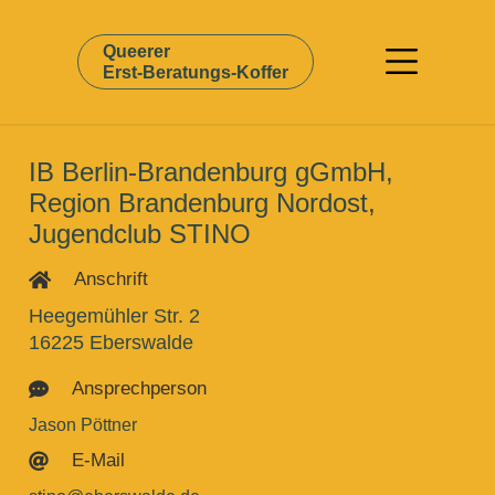
Queerer
Erst-Beratungs-Koffer
IB Berlin-Brandenburg gGmbH,
Region Brandenburg Nordost,
Jugendclub STINO
Anschrift

Heegemühler Str. 2
16225 Eberswalde
Ansprechperson

Jason Pöttner
E-Mail
