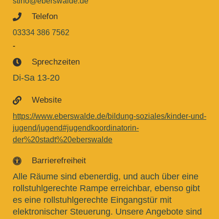
stino@eberswalde.de
Telefon

03334 386 7562
-
Sprechzeiten

Di-Sa 13-20
Website

https://www.eberswalde.de/bildung-soziales/kinder-und-
jugend/jugend#jugendkoordinatorin-
der%20stadt%20eberswalde
Barrierefreiheit

Alle Räume sind ebenerdig, und auch über eine
rollstuhlgerechte Rampe erreichbar, ebenso gibt
es eine rollstuhlgerechte Eingangstür mit
elektronischer Steuerung. Unsere Angebote sind