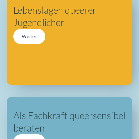
Lebenslagen queerer
Jugendlicher
Weiter
Als Fachkraft queersensibel
beraten