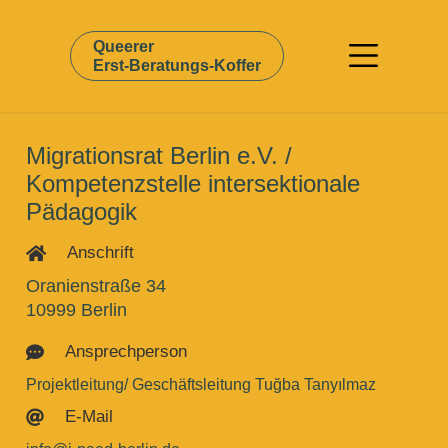
Queerer
Erst-Beratungs-Koffer
Migrationsrat Berlin e.V. /
Kompetenzstelle intersektionale
Pädagogik
Anschrift

Oranienstraße 34
10999 Berlin
Ansprechperson

Projektleitung/ Geschäftsleitung Tuğba Tanyılmaz
E-Mail
